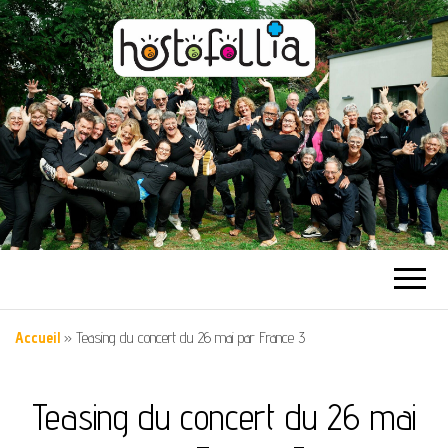
HOSTOFOLLIA
Un autre regard sur la vie
Accueil
»
Teasing du concert du 26 mai par France 3
Teasing du concert du 26 mai