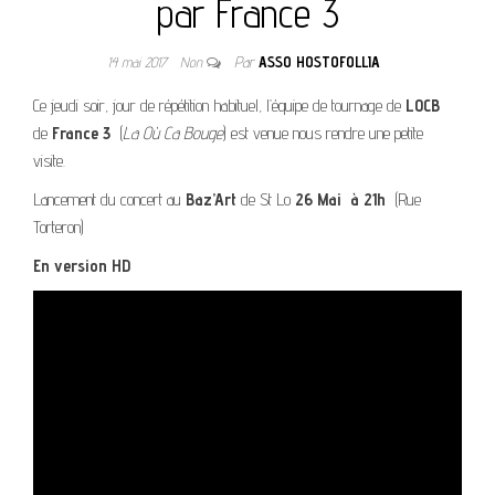
par France 3
14 mai 2017
Non
Par
ASSO HOSTOFOLLIA
Ce jeudi soir, jour de répétition habituel, l’équipe de tournage de
LOCB
de
France 3
(
La Où Ca Bouge
) est venue nous rendre une petite
visite.
Lancement du concert au
Baz’Art
de St Lo
26 Mai à 21h
(Rue
Torteron)
En version HD